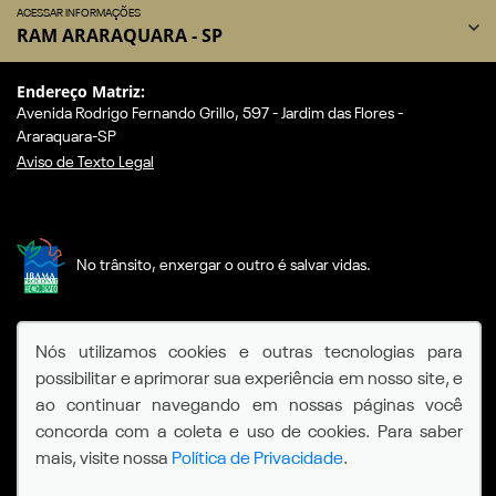
ACESSAR INFORMAÇÕES
RAM ARARAQUARA - SP
Endereço Matriz:
Avenida Rodrigo Fernando Grillo, 597 - Jardim das Flores -
Araraquara-SP
Aviso de Texto Legal
No trânsito, enxergar o outro é salvar vidas.
SIGA-NOS:
Nós utilizamos cookies e outras tecnologias para
possibilitar e aprimorar sua experiência em nosso site, e
ao continuar navegando em nossas páginas você
concorda com a coleta e uso de cookies. Para saber
© Copyright 2026
mais, visite nossa
Política de Privacidade
.
AutoForce - Todos os direitos reservados.